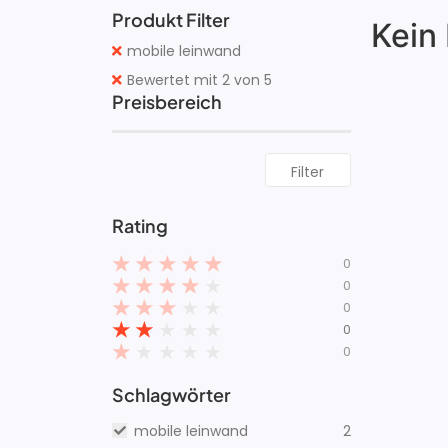
Produkt Filter
Kein
mobile leinwand
Bewertet mit 2 von 5
Preisbereich
Filter
Rating
★
★
★
★
★
0
★
★
★
★
★
0
★
★
★
★
★
0
★
★
★
★
★
0
★
★
★
★
★
0
Schlagwörter
mobile leinwand
2