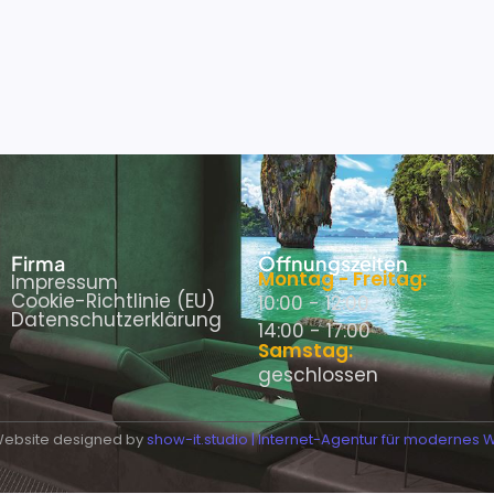
Firma
Öffnungszeiten
Montag - Freitag:
Impressum
Cookie-Richtlinie (EU)
10:00 - 12:00
Datenschutzerklärung
14:00 - 17:00
Samstag:
geschlossen
Website designed by
show-it.studio | Internet-Agentur für modernes