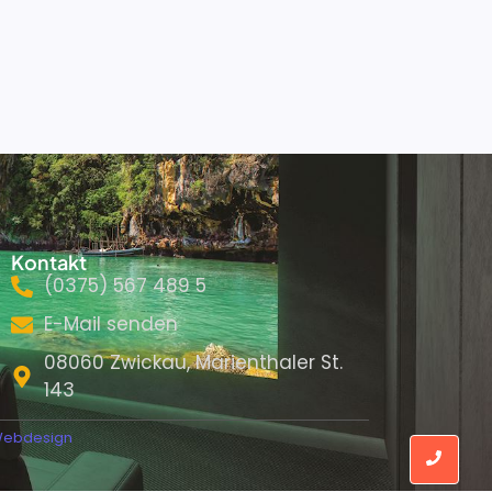
Kontakt
(0375) 567 489 5
E-Mail senden
08060 Zwickau, Marienthaler St.
143
 Webdesign