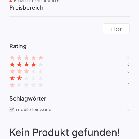
Bewertet mit 4 von 5
Preisbereich
Filter
Rating
★
★
★
★
★
0
★
★
★
★
★
0
★
★
★
★
★
0
★
★
★
★
★
0
★
★
★
★
★
0
Schlagwörter
mobile leinwand
2
Kein Produkt gefunden!