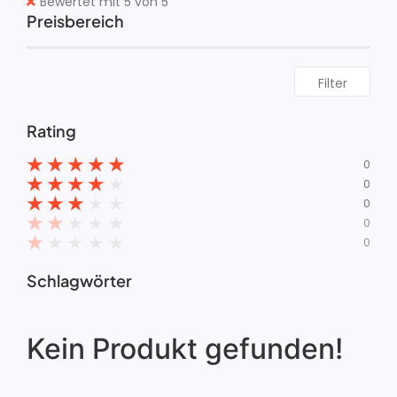
Bewertet mit 5 von 5
Preisbereich
Filter
Rating
★
★
★
★
★
0
★
★
★
★
★
0
★
★
★
★
★
0
★
★
★
★
★
0
★
★
★
★
★
0
Schlagwörter
Kein Produkt gefunden!