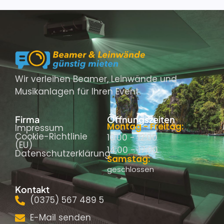
Wir verleihen Beamer, Leinwände und
Musikanlagen für Ihren Event.
Firma
Öffnungszeiten
Montag - Freitag:
Impressum
Cookie-Richtlinie
10:00 - 12:00
(EU)
14:00 - 17:00
Datenschutzerklärung
Samstag:
geschlossen
Kontakt
(0375) 567 489 5
E-Mail senden