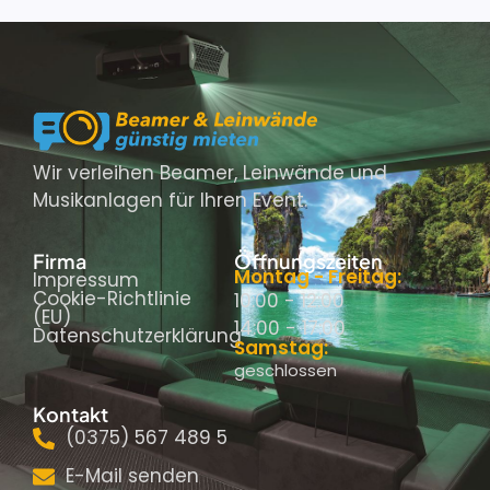
Wir verleihen Beamer, Leinwände und
Musikanlagen für Ihren Event.
Firma
Öffnungszeiten
Montag - Freitag:
Impressum
Cookie-Richtlinie
10:00 - 12:00
(EU)
14:00 - 17:00
Datenschutzerklärung
Samstag:
geschlossen
Kontakt
(0375) 567 489 5
E-Mail senden